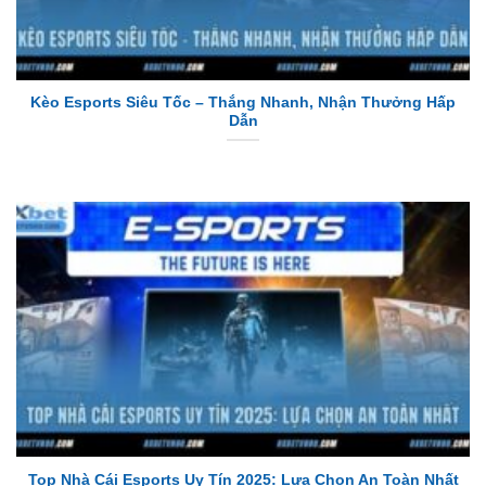
Kèo Esports Siêu Tốc – Thắng Nhanh, Nhận Thưởng Hấp
Dẫn
Top Nhà Cái Esports Uy Tín 2025: Lựa Chọn An Toàn Nhất