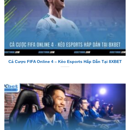
Cá Cược FIFA Online 4 – Kèo Esports Hấp Dẫn Tại 8XBET