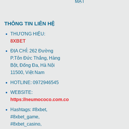
MẬT
THÔNG TIN LIÊN HỆ
THƯƠNG HIỆU:
8XBET
ĐỊA CHỈ: 262 Đường
P.Tôn Đức Thắng, Hàng
Bột, Đống Đa, Hà Nội
11500, Việt Nam
HOTLINE: 0972946545
WEBSITE:
https://neumococo.com.co
Hashtags: #8xbet,
#8xbet_game,
#8xbet_casino,