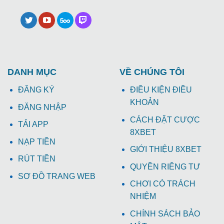
DANH MỤC
VỀ CHÚNG TÔI
ĐĂNG KÝ
ĐIỀU KIỆN ĐIỀU
KHOẢN
ĐĂNG NHẬP
CÁCH ĐẶT CƯỢC
TẢI APP
8XBET
NẠP TIỀN
GIỚI THIỆU 8XBET
RÚT TIỀN
QUYỀN RIÊNG TƯ
SƠ ĐỒ TRANG WEB
CHƠI CÓ TRÁCH
NHIỆM
CHÍNH SÁCH BẢO