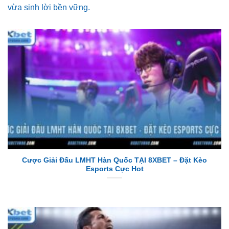
vừa sinh lời bền vững.
Cược Giải Đấu LMHT Hàn Quốc TẠI 8XBET – Đặt Kèo
Esports Cực Hot