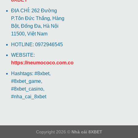
ĐỊA CHỈ: 262 Đường
P.Tôn Đức Thắng, Hàng
Bột, Đống Đa, Hà Nội
11500, Việt Nam
HOTLINE: 0972946545
WEBSITE:
https://neumococo.com.co
Hashtags: #8xbet,
#8xbet_game,
#8xbet_casino,
#nha_cai_8xbet
Copyright 2026 ©
Nhà cái 8XBET