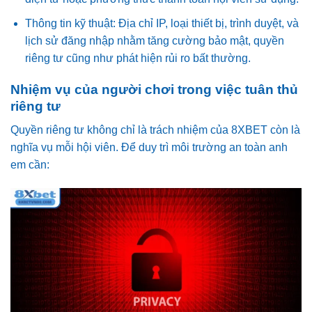
Thông tin kỹ thuật: Địa chỉ IP, loại thiết bị, trình duyệt, và
lịch sử đăng nhập nhằm tăng cường bảo mật, quyền
riêng tư cũng như phát hiện rủi ro bất thường.
Nhiệm vụ của người chơi trong việc tuân thủ
riêng tư
Quyền riêng tư không chỉ là trách nhiệm của 8XBET còn là
nghĩa vụ mỗi hội viên. Để duy trì môi trường an toàn anh
em cần: