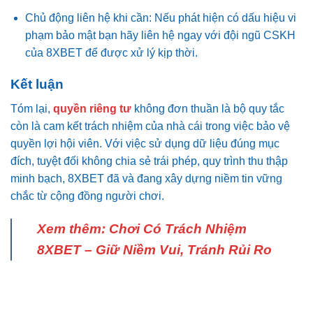
Chủ động liên hệ khi cần: Nếu phát hiện có dấu hiệu vi
phạm bảo mật bạn hãy liên hệ ngay với đội ngũ CSKH
của 8XBET để được xử lý kịp thời.
Kết luận
Tóm lại,
quyền riêng tư
không đơn thuần là bộ quy tắc
còn là cam kết trách nhiệm của nhà cái trong việc bảo vệ
quyền lợi hội viên. Với việc sử dụng dữ liệu đúng mục
đích, tuyệt đối không chia sẻ trái phép, quy trình thu thập
minh bạch, 8XBET đã và đang xây dựng niềm tin vững
chắc từ cộng đồng người chơi.
Xem thêm: Chơi Có Trách Nhiệm
8XBET – Giữ Niềm Vui, Tránh Rủi Ro