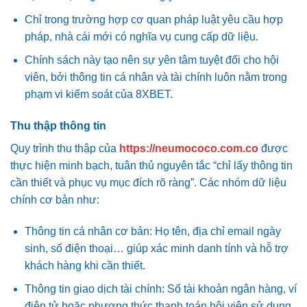
Chỉ trong trường hợp cơ quan pháp luật yêu cầu hợp
pháp, nhà cái mới có nghĩa vụ cung cấp dữ liệu.
Chính sách này tạo nên sự yên tâm tuyệt đối cho hội
viên, bởi thông tin cá nhân và tài chính luôn nằm trong
phạm vi kiểm soát của 8XBET.
Thu thập thông tin
Quy trình thu thập của
https://neumococo.com.co
được
thực hiện minh bạch, tuân thủ nguyên tắc “chỉ lấy thông tin
cần thiết và phục vụ mục đích rõ ràng”. Các nhóm dữ liệu
chính cơ bản như:
Thông tin cá nhân cơ bản: Họ tên, địa chỉ email ngày
sinh, số điện thoại… giúp xác minh danh tính và hỗ trợ
khách hàng khi cần thiết.
Thông tin giao dịch tài chính: Số tài khoản ngân hàng, ví
điện tử hoặc phương thức thanh toán hội viên sử dụng.