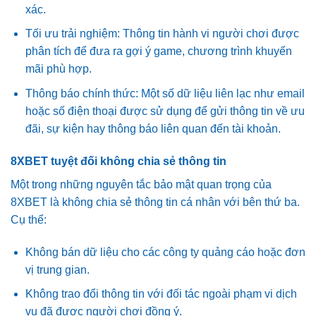
xác.
Tối ưu trải nghiệm: Thông tin hành vi người chơi được
phân tích để đưa ra gợi ý game, chương trình khuyến
mãi phù hợp.
Thông báo chính thức: Một số dữ liệu liên lạc như email
hoặc số điện thoại được sử dụng để gửi thông tin về ưu
đãi, sự kiện hay thông báo liên quan đến tài khoản.
8XBET tuyệt đối không chia sẻ thông tin
Một trong những nguyên tắc bảo mật quan trọng của
8XBET là không chia sẻ thông tin cá nhân với bên thứ ba.
Cụ thể:
Không bán dữ liệu cho các công ty quảng cáo hoặc đơn
vị trung gian.
Không trao đổi thông tin với đối tác ngoài phạm vi dịch
vụ đã được người chơi đồng ý.