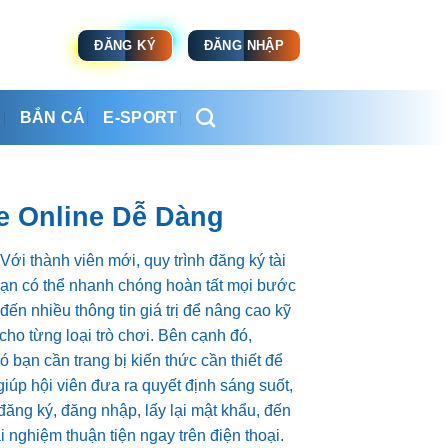
ĐĂNG KÝ
ĐĂNG NHẬP
E
BẮN CÁ
E-SPORT
 Online Dễ Dàng
Với thành viên mới, quy trình đăng ký tài
 bạn có thể nhanh chóng hoàn tất mọi bước
đến nhiều thông tin giá trị để nâng cao kỹ
ho từng loại trò chơi. Bên cạnh đó,
 bạn cần trang bị kiến thức cần thiết để
iúp hội viên đưa ra quyết định sáng suốt,
đăng ký, đăng nhập, lấy lại mật khẩu, đến
i nghiệm thuận tiện ngay trên điện thoại.