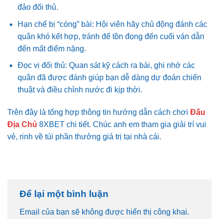
đảo đối thủ.
Hạn chế bị “cóng” bài: Hội viên hãy chủ động đánh các
quân khó kết hợp, tránh để tồn đọng đến cuối ván dẫn
đến mất điểm nặng.
Đọc vị đối thủ: Quan sát kỹ cách ra bài, ghi nhớ các
quân đã được đánh giúp bạn dễ dàng dự đoán chiến
thuật và điều chỉnh nước đi kịp thời.
Trên đây là tổng hợp thông tin hướng dẫn cách chơi
Đấu
Địa Chủ
8XBET chi tiết. Chúc anh em tham gia giải trí vui
vẻ, rinh về túi phần thưởng giá trị tại nhà cái.
Để lại một bình luận
Email của bạn sẽ không được hiển thị công khai.