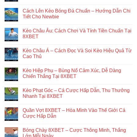
Cách Lên Kèo Bóng Đá Chuẩn – Hướng Dẫn Chi
Tiết Cho Newbie
Kèo Châu Âu: Cách Chơi Và Tính Tiền Chuẩn Tại
8XBET
Kèo Châu Á – Cách Đọc Và Soi Kèo Hiệu Quả Từ
Cao Thủ
Kèo Hiệp Phụ – Bùng Nổ Cảm Xúc, Dễ Dàng
Chiến Thắng Tại 8XBET
Kèo Phạt Góc – Cá Cược Hấp Dẫn, Thu Thưởng
Nhanh Tại 8XBET
Quần Vợt 8XBET – Hòa Mình Vào Thế Giới Cá
Cược Hấp Dẫn
Bóng Chày 8XBET – Cược Thông Minh, Thắng
Lớn Mỗi Ngày