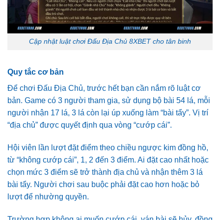
Cập nhật luật chơi Đấu Địa Chủ 8XBET cho tân binh
Quy tắc cơ bản
Để chơi Đấu Địa Chủ, trước hết bạn cần nắm rõ luật cơ
bản. Game có 3 người tham gia, sử dụng bộ bài 54 lá, mỗi
người nhận 17 lá, 3 lá còn lại úp xuống làm “bài tẩy”. Vị trí
“địa chủ” được quyết định qua vòng “cướp cái”.
Hội viên lần lượt đặt điểm theo chiều ngược kim đồng hồ,
từ “không cướp cái”, 1, 2 đến 3 điểm. Ai đặt cao nhất hoặc
chọn mức 3 điểm sẽ trở thành địa chủ và nhận thêm 3 lá
bài tẩy. Người chơi sau buộc phải đặt cao hơn hoặc bỏ
lượt để nhường quyền.
Trường hợp không ai muốn cướp cái, ván bài sẽ hủy, đồng