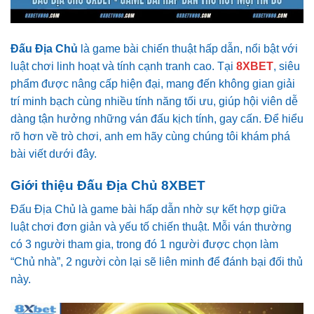
Đấu Địa Chủ
là game bài chiến thuật hấp dẫn, nổi bật với
luật chơi linh hoạt và tính cạnh tranh cao. Tại
8XBET
, siêu
phẩm được nâng cấp hiện đại, mang đến không gian giải
trí minh bạch cùng nhiều tính năng tối ưu, giúp hội viên dễ
dàng tận hưởng những ván đấu kịch tính, gay cấn. Để hiểu
rõ hơn về trò chơi, anh em hãy cùng chúng tôi khám phá
bài viết dưới đây.
Giới thiệu Đấu Địa Chủ 8XBET
Đấu Địa Chủ là game bài hấp dẫn nhờ sự kết hợp giữa
luật chơi đơn giản và yếu tố chiến thuật. Mỗi ván thường
có 3 người tham gia, trong đó 1 người được chọn làm
“Chủ nhà”, 2 người còn lại sẽ liên minh để đánh bại đối thủ
này.