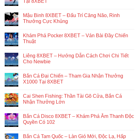
Tại 8XBET
Mậu Binh 8XBET – Đấu Trí Căng Não, Rinh
Thưởng Cực Khủng
Khám Phá Pocker 8XBET – Ván Bài Đầy Chiến
Thuật
Liêng 8XBET – Hướng Dẫn Cách Chơi Chi Tiết
Cho Newbie
Bắn Cá Đại Chiến – Tham Gia Nhận Thưởng
X1000 Tại 8XBET
Cai Shen Fishing: Thần Tài Gõ Cửa, Bắn Cá
Nhận Thưởng Lớn
Bắn Cá Disco 8XBET – Khám Phá Âm Thanh Độc
Quyền Có 102
Bắn Cá Tam Quốc – Làn Gió Mới, Độc Lạ, Hấp