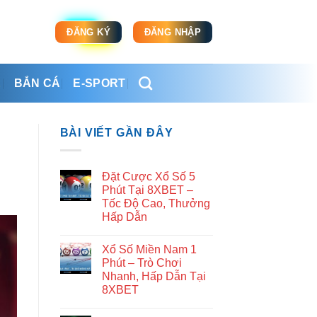
ĐĂNG KÝ
ĐĂNG NHẬP
E
BẮN CÁ
E-SPORT
BÀI VIẾT GẦN ĐÂY
Đặt Cược Xổ Số 5
Phút Tại 8XBET –
Tốc Độ Cao, Thưởng
Hấp Dẫn
Xổ Số Miền Nam 1
Phút – Trò Chơi
Nhanh, Hấp Dẫn Tại
8XBET