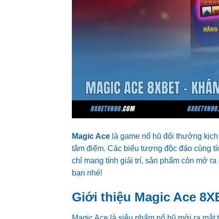
Magic Ace
là game nổ hũ đổi thưởng kịch 
tâm điểm. Các biểu tượng độc đáo cùng tí
chỉ mang tính giải trí, sản phẩm còn mở ra
bạn nhé!
Giới thiệu Magic Ace 8
Magic Ace là siêu phẩm nổ hũ mới ra mắt