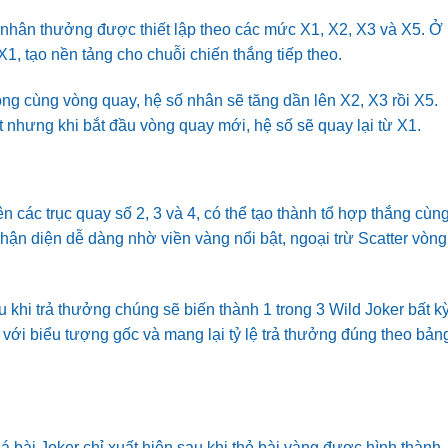
ố nhân thưởng được thiết lập theo các mức X1, X2, X3 và X5. Ở
1, tạo nền tảng cho chuỗi chiến thắng tiếp theo.
rong cùng vòng quay, hệ số nhân sẽ tăng dần lên X2, X3 rồi X5.
 nhưng khi bắt đầu vòng quay mới, hệ số sẽ quay lại từ X1.
ên các trục quay số 2, 3 và 4, có thể tạo thành tổ hợp thắng cùn
n diện dễ dàng nhờ viền vàng nổi bật, ngoại trừ Scatter vòng
u khi trả thưởng chúng sẽ biến thành 1 trong 3 Wild Joker bất kỳ
 với biểu tượng gốc và mang lại tỷ lệ trả thưởng đúng theo bản
 bài Joker chỉ xuất hiện sau khi thẻ bài vàng được hình thành.