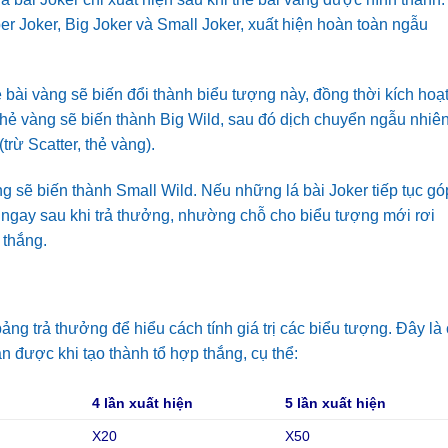
 Joker, Big Joker và Small Joker, xuất hiện hoàn toàn ngẫu
hẻ bài vàng sẽ biến đổi thành biểu tượng này, đồng thời kích hoạ
 thẻ vàng sẽ biến thành Big Wild, sau đó dịch chuyển ngẫu nhiê
trừ Scatter, thẻ vàng).
g sẽ biến thành Small Wild. Nếu những lá bài Joker tiếp tục gó
t ngay sau khi trả thưởng, nhường chỗ cho biểu tượng mới rơi
 thắng.
ng trả thưởng để hiểu cách tính giá trị các biểu tượng. Đây là
 được khi tạo thành tổ hợp thắng, cụ thể:
n
4 lần xuất hiện
5 lần xuất hiện
X20
X50