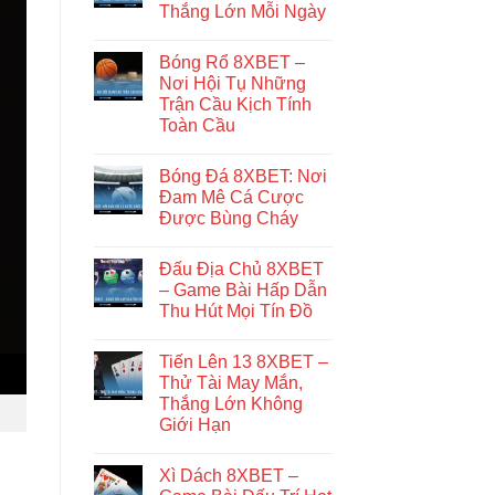
Thắng Lớn Mỗi Ngày
Bóng Rổ 8XBET –
Nơi Hội Tụ Những
Trận Cầu Kịch Tính
Toàn Cầu
Bóng Đá 8XBET: Nơi
Đam Mê Cá Cược
Được Bùng Cháy
Đấu Địa Chủ 8XBET
– Game Bài Hấp Dẫn
Thu Hút Mọi Tín Đồ
Tiến Lên 13 8XBET –
Thử Tài May Mắn,
Thắng Lớn Không
Giới Hạn
Xì Dách 8XBET –