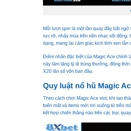
Mỗi lượt spin là một lần quay đầy bất ngờ
rực rỡ, nhảy múa trên nền nhạc sôi động. H
dạng, mang lại cảm giác kịch tính xen lẫn
Điểm nhấn đặc biệt của Magic Ace chính l
này làm tăng tỷ lệ trúng thưởng, đồng thờ
X20 lần số vốn ban đầu.
Quy luật nổ hũ Magic A
Theo cách chơi Magic Ace slot, khi tạo th
biến mất và items mới rơi xuống từ trên mà
kết hợp chiến thắng nào trên các trục quay