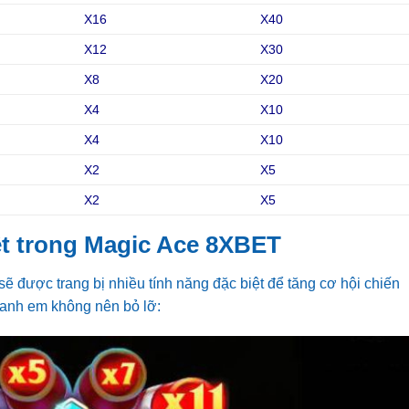
X16
X40
X12
X30
X8
X20
X4
X10
X4
X10
X2
X5
X2
X5
ệt trong Magic Ace 8XBET
 được trang bị nhiều tính năng đặc biệt để tăng cơ hội chiến
 anh em không nên bỏ lỡ: