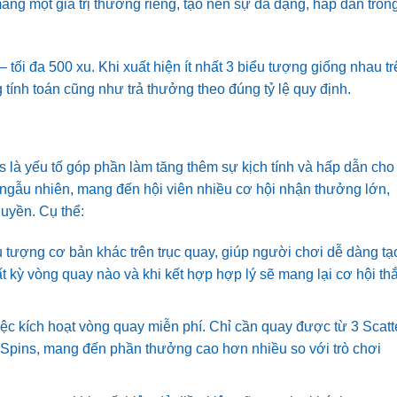
ang một giá trị thưởng riêng, tạo nên sự đa dạng, hấp dẫn tron
 – tối đa 500 xu. Khi xuất hiện ít nhất 3 biểu tượng giống nhau t
 tính toán cũng như trả thưởng theo đúng tỷ lệ quy định.
 là yếu tố góp phần làm tăng thêm sự kịch tính và hấp dẫn cho
ngẫu nhiên, mang đến hội viên nhiều cơ hội nhận thưởng lớn,
uyền. Cụ thể:
u tượng cơ bản khác trên trục quay, giúp người chơi dễ dàng tạ
ất kỳ vòng quay nào và khi kết hợp hợp lý sẽ mang lại cơ hội th
việc kích hoạt vòng quay miễn phí. Chỉ cần quay được từ 3 Scatt
e Spins, mang đến phần thưởng cao hơn nhiều so với trò chơi