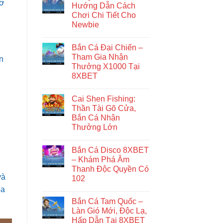
cơ
Hướng Dẫn Cách
Chơi Chi Tiết Cho
Newbie
Bắn Cá Đại Chiến –
Tham Gia Nhận
n
Thưởng X1000 Tại
8XBET
Cai Shen Fishing:
Thần Tài Gõ Cửa,
Bắn Cá Nhận
g
Thưởng Lớn
Bắn Cá Disco 8XBET
– Khám Phá Âm
Thanh Độc Quyền Có
và
102
óa
Bắn Cá Tam Quốc –
Làn Gió Mới, Độc Lạ,
Hấp Dẫn Tại 8XBET