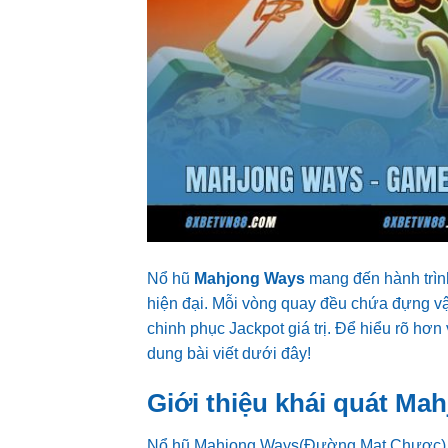
Nổ hũ
Mahjong Ways
mang đến hành trình
hiện đại. Mỗi vòng quay đều chứa đựng vận
chinh phục Jackpot giá trị. Để hiểu rõ h
dung bài viết dưới đây!
Giới thiệu khái quát Ma
Nổ hũ Mahjong Ways(Đường Mạt Chược) đ