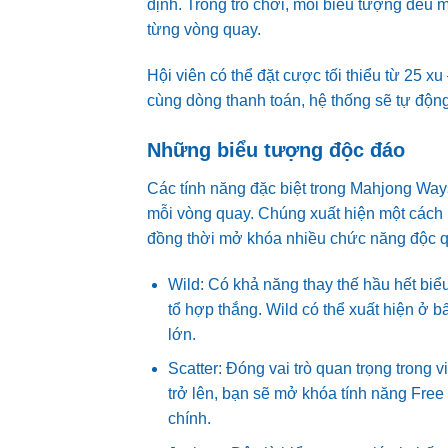
định. Trong trò chơi, mỗi biểu tượng đều m
từng vòng quay.
Hội viên có thể đặt cược tối thiểu từ 25 xu
cùng dòng thanh toán, hệ thống sẽ tự động
Những biểu tượng độc đáo
Các tính năng đặc biệt trong Mahjong Ways
mỗi vòng quay. Chúng xuất hiện một cách 
đồng thời mở khóa nhiều chức năng độc q
Wild: Có khả năng thay thế hầu hết biể
tổ hợp thắng. Wild có thể xuất hiện ở b
lớn.
Scatter: Đóng vai trò quan trọng trong 
trở lên, bạn sẽ mở khóa tính năng Fre
chính.