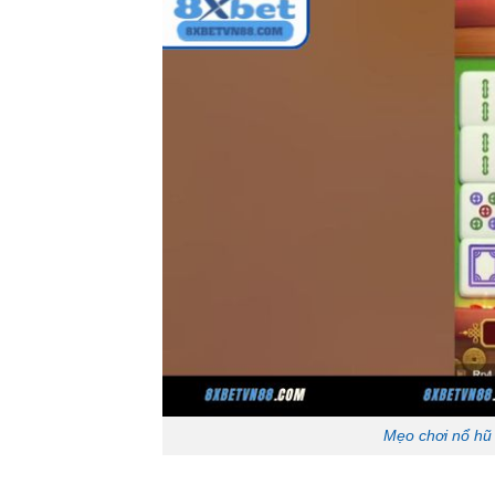
Mẹo chơi nổ hũ