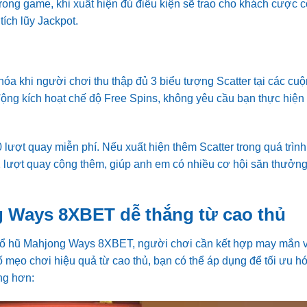
 trong game, khi xuất hiện đủ điều kiện sẽ trao cho khách cược 
ích lũy Jackpot.
a khi người chơi thu thập đủ 3 biểu tượng Scatter tại các cuộ
 động kích hoạt chế độ Free Spins, không yêu cầu bạn thực hiện
 lượt quay miễn phí. Nếu xuất hiện thêm Scatter trong quá trình
2 lượt quay cộng thêm, giúp anh em có nhiều cơ hội săn thưởn
 Ways 8XBET dễ thắng từ cao thủ
 nổ hũ Mahjong Ways 8XBET, người chơi cần kết hợp may mắn 
ố mẹo chơi hiệu quả từ cao thủ, bạn có thể áp dụng để tối ưu h
ng hơn: