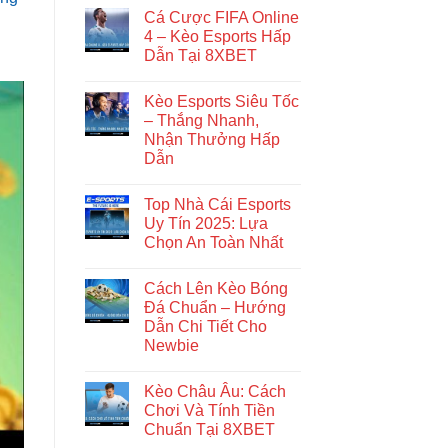
Cá Cược FIFA Online
4 – Kèo Esports Hấp
Dẫn Tại 8XBET
Kèo Esports Siêu Tốc
– Thắng Nhanh,
Nhận Thưởng Hấp
Dẫn
Top Nhà Cái Esports
Uy Tín 2025: Lựa
Chọn An Toàn Nhất
Cách Lên Kèo Bóng
Đá Chuẩn – Hướng
Dẫn Chi Tiết Cho
Newbie
Kèo Châu Âu: Cách
Chơi Và Tính Tiền
Chuẩn Tại 8XBET