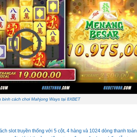
 binh cách chơi Mahjong Ways tại 8XBET
h slot truyền thống với 5 cột, 4 hàng và 1024 dòng thanh toán