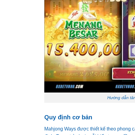
Hướng dẫn tân
Quy định cơ bản
Mahjong Ways được thiết kế theo phong các