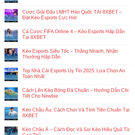
Cược Giải Đấu LMHT Hàn Quốc TẠI 8XBET –
Đặt Kèo Esports Cực Hot
Cá Cược FIFA Online 4 – Kèo Esports Hấp Dẫn
Tại 8XBET
Kèo Esports Siêu Tốc – Thắng Nhanh, Nhận
Thưởng Hấp Dẫn
Top Nhà Cái Esports Uy Tín 2025: Lựa Chọn An
Toàn Nhất
Cách Lên Kèo Bóng Đá Chuẩn – Hướng Dẫn Chi
Tiết Cho Newbie
Kèo Châu Âu: Cách Chơi Và Tính Tiền Chuẩn Tại
8XBET
Kèo Châu Á – Cách Đọc Và Soi Kèo Hiệu Quả Từ