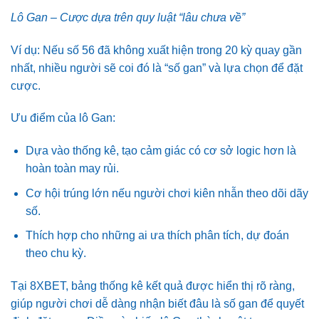
Lô Gan – Cược dựa trên quy luật “lâu chưa về”
Ví dụ: Nếu số 56 đã không xuất hiện trong 20 kỳ quay gần
nhất, nhiều người sẽ coi đó là “số gan” và lựa chọn để đặt
cược.
Ưu điểm của lô Gan:
Dựa vào thống kê, tạo cảm giác có cơ sở logic hơn là
hoàn toàn may rủi.
Cơ hội trúng lớn nếu người chơi kiên nhẫn theo dõi dãy
số.
Thích hợp cho những ai ưa thích phân tích, dự đoán
theo chu kỳ.
Tại 8XBET, bảng thống kê kết quả được hiển thị rõ ràng,
giúp người chơi dễ dàng nhận biết đâu là số gan để quyết