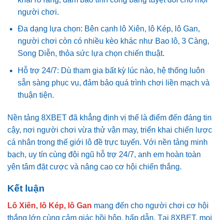
người chơi.
Đa dạng lựa chọn: Bên cạnh lô Xiên, lô Kép, lô Gan,
người chơi còn có nhiều kèo khác như Bao lô, 3 Càng,
Song Diễn, thỏa sức lựa chọn chiến thuật.
Hỗ trợ 24/7: Dù tham gia bất kỳ lúc nào, hệ thống luôn
sẵn sàng phục vụ, đảm bảo quá trình chơi liền mạch và
thuận tiện.
Nền tảng 8XBET đã khẳng định vị thế là điểm đến đáng tin
cậy, nơi người chơi vừa thử vận may, triển khai chiến lược
cá nhân trong thế giới lô đề trực tuyến. Với nền tảng minh
bạch, uy tín cùng đội ngũ hỗ trợ 24/7, anh em hoàn toàn
yên tâm đặt cược và nâng cao cơ hội chiến thắng.
Kết luận
Lô Xiên, lô Kép, lô Gan
mang đến cho người chơi cơ hội
thắng lớn cùng cảm giác hồi hộp, hấp dẫn. Tại 8XBET, mọi