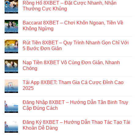
Rồng Hổ 8XBET – Đặt Cược Nhanh, Nhận
Thưởng Cực Khủng
Baccarat 8XBET – Chơi Khôn Ngoan, Tiền Về
Không Ngừng
Rút Tiền 8XBET – Quy Trình Nhanh Gọn Chỉ Với
5 Bước Đơn Giản
Nạp Tiền 8XBET Vô Cùng Đơn Giản, Nhanh
Chóng
Tải App 8XBET: Tham Gia Cá Cược Đỉnh Cao
2025
Đăng Nhập 8XBET – Hướng Dẫn Tân Binh Truy
Cập Đúng Cách
Đăng Ký 8XBET – Hướng Dẫn Thao Tác Tạo Tài
Khoản Dễ Dàng