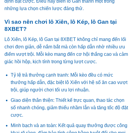
định đặt cược. Điều này biến lô Gan thành một trong
những lựa chọn chiến lược đáng thử.
Vì sao nên chơi lô Xiên, lô Kép, lô Gan tại
8XBET?
Lô Xiên, lô Kép, lô Gan tại 8XBET không chỉ mang đến lối
chơi đơn giản, dễ nắm bắt mà còn hấp dẫn nhờ nhiều ưu
điểm vượt trội. Mỗi kèo mang đến cơ hội thắng cao và cảm
giác hồi hộp, kịch tính trong từng lượt cược.
Tỷ lệ trả thưởng cạnh tranh: Mỗi kèo đều có mức
thưởng hấp dẫn, đặc biệt lô Xiên với hệ số ăn cao vượt
trội, giúp người chơi tối ưu lợi nhuận.
Giao diện thân thiện: Thiết kế trực quan, thao tác chọn
số nhanh chóng, giảm thiểu nhầm lẫn và tăng tốc độ đặt
cược.
Minh bạch và an toàn: Kết quả quay thưởng được công
khai rõ ràng, đảm bảo tính công bằng tuyệt đối cho mọi