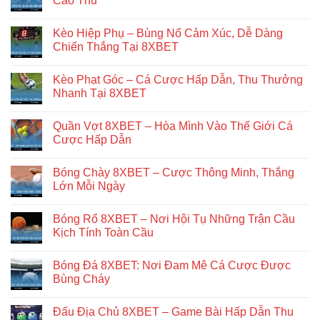
Cao Thủ
Kèo Hiệp Phụ – Bùng Nổ Cảm Xúc, Dễ Dàng
Chiến Thắng Tại 8XBET
Kèo Phạt Góc – Cá Cược Hấp Dẫn, Thu Thưởng
Nhanh Tại 8XBET
Quần Vợt 8XBET – Hòa Mình Vào Thế Giới Cá
Cược Hấp Dẫn
Bóng Chày 8XBET – Cược Thông Minh, Thắng
Lớn Mỗi Ngày
Bóng Rổ 8XBET – Nơi Hội Tụ Những Trận Cầu
Kịch Tính Toàn Cầu
Bóng Đá 8XBET: Nơi Đam Mê Cá Cược Được
Bùng Cháy
Đấu Địa Chủ 8XBET – Game Bài Hấp Dẫn Thu