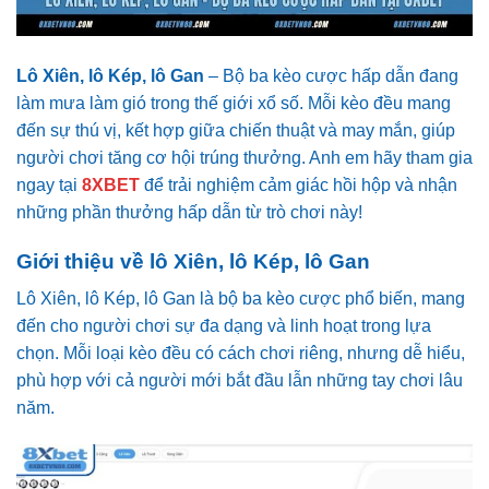
Lô Xiên, lô Kép, lô Gan
– Bộ ba kèo cược hấp dẫn đang
làm mưa làm gió trong thế giới xổ số. Mỗi kèo đều mang
đến sự thú vị, kết hợp giữa chiến thuật và may mắn, giúp
người chơi tăng cơ hội trúng thưởng. Anh em hãy tham gia
ngay tại
8XBET
để trải nghiệm cảm giác hồi hộp và nhận
những phần thưởng hấp dẫn từ trò chơi này!
Giới thiệu về lô Xiên, lô Kép, lô Gan
Lô Xiên, lô Kép, lô Gan là bộ ba kèo cược phổ biến, mang
đến cho người chơi sự đa dạng và linh hoạt trong lựa
chọn. Mỗi loại kèo đều có cách chơi riêng, nhưng dễ hiểu,
phù hợp với cả người mới bắt đầu lẫn những tay chơi lâu
năm.