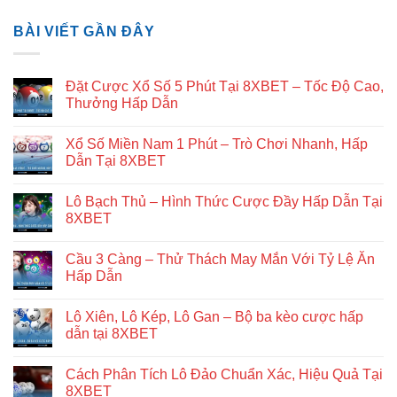
BÀI VIẾT GẦN ĐÂY
Đặt Cược Xổ Số 5 Phút Tại 8XBET – Tốc Độ Cao,
Thưởng Hấp Dẫn
Xổ Số Miền Nam 1 Phút – Trò Chơi Nhanh, Hấp
Dẫn Tại 8XBET
Lô Bạch Thủ – Hình Thức Cược Đầy Hấp Dẫn Tại
8XBET
Cầu 3 Càng – Thử Thách May Mắn Với Tỷ Lệ Ăn
Hấp Dẫn
Lô Xiên, Lô Kép, Lô Gan – Bộ ba kèo cược hấp
dẫn tại 8XBET
Cách Phân Tích Lô Đảo Chuẩn Xác, Hiệu Quả Tại
8XBET